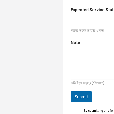
e
c
Expected Service Stat
t
e
d
পছন্দের সংযোগের তারিখ/সময়
Note
অতিরিক্ত মন্তব্য (যদি থাকে)
Submit
By submitting this fo