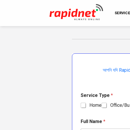
Skip
to
SERVIC
content
আপনি যদি RapidN
Service Type
*
Home
Office/B
Full Name
*