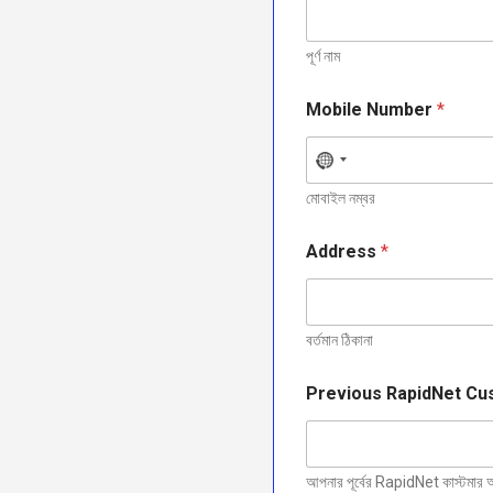
পূর্ণ নাম
Mobile Number
*
N
o
মোবাইল নম্বর
c
o
Address
*
u
n
t
বর্তমান ঠিকানা
r
y
Previous RapidNet Cu
s
e
l
আপনার পূর্বের RapidNet কাস্টমার 